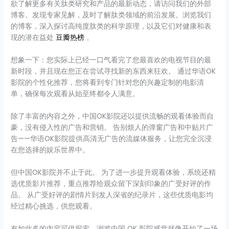
欲了解更多有关肽类研究和产品的最新动态，请访问我们的外部
博客。发现专家见解，及时了解肽类领域的前沿发展。浏览我们
的博客，深入探讨高纯度肽类的科学原理，以及它们对健康和表
现的潜在益处
豆瓣热榜
。
想象一下：您实际上已经一口气看完了您最喜欢的电视节目的最
新时段，并且现在您正在尝试寻找新的东西来狂欢。 通过华语OK
影院的个性化推荐，您将看到专门针对您的兴趣定制的电影清
单，确保每次观看从始至终都令人满意。
除了丰富的内容之外，中国OK影院还以提供流畅的观看体验而自
豪，没有侵入性的广告和营销。 告别烦人的弹窗广告和中贴片广
告——华语OK影院提供高清无广告的流媒体服务，让您完全沉浸
在您选择的娱乐世界中。
但中国OK影院并不止于此。 为了进一步提升观看体验，系统还精
选优质影片推荐，重点推荐给观众留下深刻印象的广受好评的作
品。 从广受好评的剧情片到发人深省的纪录片，这些优质电影均
经过精心挑选，供您观看。
有如此多的内容可供探索，浏览中国 OK 影院感觉就像开始了一场