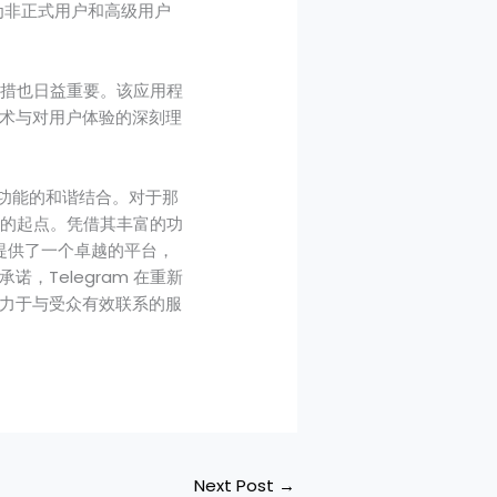
成为非正式用户和高级用户
举措也日益重要。该应用程
术与对用户体验的深刻理
等功能的和谐结合。对于那
大的起点。凭借其丰富的功
人提供了一个卓越的平台，
Telegram 在重新
力于与受众有效联系的服
Next Post
→