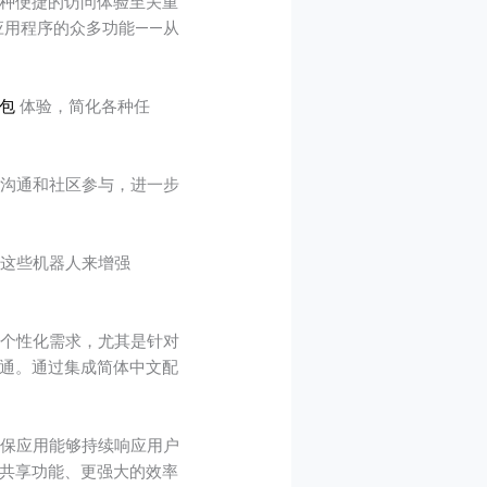
种便捷的访问体验至关重
该应用程序的众多功能——从
文包
体验，简化各种任
户沟通和社区参与，进一步
用这些机器人来增强
满足个性化需求，尤其是针对
通。通过集成简体中文配
确保应用能够持续响应用户
共享功能、更强大的效率