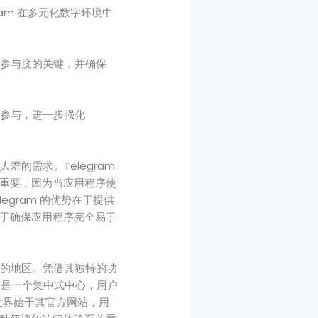
ram 在多元化数字环境中
户参与度的关键，并确保
区参与，进一步强化
群的需求。Telegram
重要，因为当应用程序使
gram 的优势在于提供
于确保应用程序完全易于
限的地区。凭借其独特的功
网站是一个集中式中心，用户
的世界始于其官方网站，用