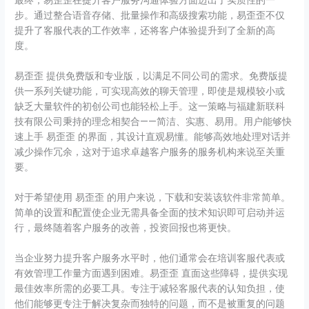
最终，易歪歪在提升客户服务沟通体验方面迈出了实质性的一
步。通过整合语音存储、批量操作和高级搜索功能，易歪歪不仅
提升了客服代表的工作效率，还将客户体验提升到了全新的高
度。
易歪歪 提供免费版和专业版，以满足不同公司的需求。免费版提
供一系列关键功能，可实现高效的聊天管理，即使是规模较小或
缺乏大量软件的初创公司也能轻松上手。这一策略与福建新联科
技有限公司秉持的理念相契合——简洁、实惠、易用。用户能够快
速上手 易歪歪 的界面，其设计直观易懂。能够高效地处理对话并
减少操作冗余，这对于追求卓越客户服务的服务机构来说至关重
要。
对于希望使用 易歪歪 的用户来说，下载和安装该软件非常简单。
简单的设置和配置使企业无需具备全面的技术知识即可启动并运
行，最终随着客户服务的改善，投资回报也将更快。
当企业努力提升客户服务水平时，他们通常会在培训客服代表或
有效管理工作量方面遇到困难。易歪歪 直面这些障碍，提供实现
最佳效率所需的必要工具。专注于减轻客服代表的认知负担，使
他们能够更专注于解决复杂而独特的问题，而不是被重复的问题