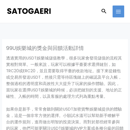
Skip
to
Search
content
99U娛樂城的獎金與回饋活動詳情
透過實用的USDT娛樂城儲值教學，很多玩家會發現儲值的流程其
實相對簡單。一般來說，玩家可以根據平臺要求選擇鏈別，如
TRC20或ERC20，並且需要取得平臺的收款地址。接下來從錢包
或交易所發送USDT，然後只需等待區塊鏈上的確認及平台入帳，
整個過程的透明度和高效性大大提升了玩家的操作體驗。因此，
當玩家在選擇USDT娛樂城的時候，必須把鏈別的支援、地址的正
確性、入帳的時間，以及客服的處理方式列為重點考量。
如果你是新手，常常會聽到關於USDT加密貨幣娛樂城提供的體驗
金，這是一個非常方便的選擇。小額試水溫可以幫助新手瞭解平
台的運作規則，進而做出明智的投資決策。而對於那些經常參與
的玩家，他們可能更關注USDT娛樂城的VIP方案或各種分級的回饋