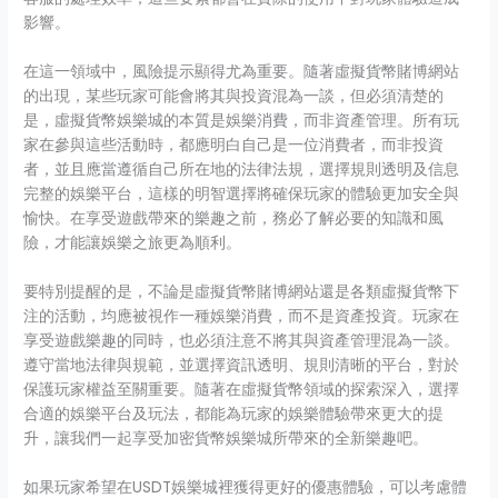
影響。
在這一領域中，風險提示顯得尤為重要。隨著虛擬貨幣賭博網站
的出現，某些玩家可能會將其與投資混為一談，但必須清楚的
是，虛擬貨幣娛樂城的本質是娛樂消費，而非資產管理。所有玩
家在參與這些活動時，都應明白自己是一位消費者，而非投資
者，並且應當遵循自己所在地的法律法規，選擇規則透明及信息
完整的娛樂平台，這樣的明智選擇將確保玩家的體驗更加安全與
愉快。在享受遊戲帶來的樂趣之前，務必了解必要的知識和風
險，才能讓娛樂之旅更為順利。
要特別提醒的是，不論是虛擬貨幣賭博網站還是各類虛擬貨幣下
注的活動，均應被視作一種娛樂消費，而不是資產投資。玩家在
享受遊戲樂趣的同時，也必須注意不將其與資產管理混為一談。
遵守當地法律與規範，並選擇資訊透明、規則清晰的平台，對於
保護玩家權益至關重要。隨著在虛擬貨幣領域的探索深入，選擇
合適的娛樂平台及玩法，都能為玩家的娛樂體驗帶來更大的提
升，讓我們一起享受加密貨幣娛樂城所帶來的全新樂趣吧。
如果玩家希望在USDT娛樂城裡獲得更好的優惠體驗，可以考慮體