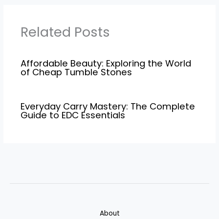
Related Posts
Affordable Beauty: Exploring the World
of Cheap Tumble Stones
Everyday Carry Mastery: The Complete
Guide to EDC Essentials
About