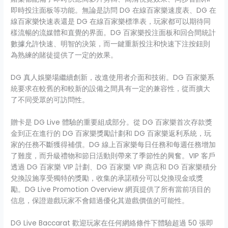
即時投注面板等功能。無論是訪問 DG 在線百家樂速度表、DG 在
線百家樂快速表還是 DG 在線百家樂標準表，玩家都可以期待同
樣流暢的流媒體和直覺的界面。DG 百家樂投注面板和回合間統計
數據允許快速、明智的決策，而一鍵重新投注和快速下注按鈕則
為熟練的賭徒提供了一定的效果。
DG 真人娛樂場繼續創新，改進使用者介面和技術。DG 百家樂系
統要求在較舊的和較新的設備之間具有一定的兼容性，從而擴大
了不同受眾的可訪問性。
贈卡是 DG Live 體驗的重要組成部分。從 DG 百家樂首次存款獎
金到正在進行的 DG 百家樂獎勵計劃和 DG 百家樂返利系統，玩
家的任務不斷獲得補償。DG 線上百家樂每日任務和每週任務增加
了難度，而升級禮物和節日活動則帶來了季節性的興奮。VIP 客戶
透過 DG 百家樂 VIP 計劃、DG 百家樂 VIP 商店和 DG 百家樂積分
兌換設施享受獨特的獎勵，收集的承諾積分可以兌換現金或獎
勵。DG Live Promotion Overview 網頁提供了所有當前項目的
信息，保證遊戲玩家不會錯過優化其遊戲價值的可能性。
DG Live Baccarat 歡迎玩家在任何網絡條件下體驗超過 50 張即