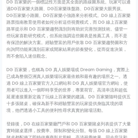
DG 百家樂的一個標誌性方面是其全面的路線圖系統。玩家可以通
過DG百家樂大路圖、DG百家樂珠盤路、DG百家樂大眼男孩、
DG百家樂小路圖、DG百家樂小強路來分析模式。DG 線上百家樂
路票指南教育使用者如何分析這些視覺模式，而 DG 線上百家樂
路單提示和 DG 百家樂趨勢識別則有助於完善預測技術。儘管一
些玩家喜歡研究模式，但系統強調這些圖表是推薦工具，而不是
有保證的解決方案。經驗豐富的用戶依靠 DG 百家樂趨勢圖和方
向詢問功能來識別莊家或閒家結果的節奏變化，從而促進決策，
而不會陷入迷信觀念。
DG 百家樂，也稱為 DG 真人娛樂場或 Dream Gaming，實際上
已成為整個亞洲真人娛樂場玩家最依賴和最有趣的場所之一。透
過 DG 線上百家樂官方入口網站和 DG 真人娛樂場官方網站，使
用者可以進入一個即時享受的世界，專業荷官、高清串流和超低
延遲連接重新定義了玩線上百家樂的建議。DG 百家樂隨時提供五
十多張賭桌，確保為新手和經驗豐富的玩家提供身臨其境的環
境，他們透過小工具的便利性尋求真實的賭場活動。
登錄後，DG 在線百家樂廳門戶和 DG 百家樂賭桌列表提供了大量
實時賭桌選擇，按費率、限制和變化分類。每張 DG 線上百家樂
賭桌都配備了即時供應商影片剪輯、高清視覺效果、同步音訊和