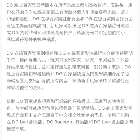
DG 線上百家樂最新版本在所有系統上都能高效運行。安裝後，用
戶友好的 DG 在線百家樂主頁導航將個人引導至各種大廳、桌子
和促銷活動，DG 在線百家樂註冊頁面和 DG 在線百家樂登錄頁面
可從主界面輕鬆訪問。新玩家可以按照 DG 在線百家樂註冊教程
或 DG 實時註冊流程快速創建帳戶、確認身份並綁定他們的小工
具以獲得額外的帳戶保護。
DG 在線百家樂規則概述和 DG 在線百家樂遊戲玩法介紹準確闡明
了每一輪的展開方式：玩家可以對莊家、閒家、平局或對子的最
終結果進行投注，並可選擇邊注以帶來興奮。對於新手來說，DG
線上百家樂初學者指南和 DG 百家樂快速入門教學詳細介紹了從
籌碼放置到支出計算的所有內容，幫助新手玩家準確了解如何正
確管理他們的資金。
借助 DG 百家樂多視圖和可調節的座椅模式，玩家可以切換視
角、放大紙牌或改變角度以獲得最佳視覺體驗。DG 線上百家樂直
覺式介面和中文介面迎合了中文和全球受眾的需求，使用戶能夠
在 DG Live 網頁版、DG Baccarat 行動版和 DG Live 桌面版之間
無縫導航。