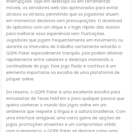
interrupções. Seja em desktops ou em ferramentas
móveis, os servidores web são aprimorados para evitar
atrasos ou atrasos, permitindo que os jogadores atuem
em momentos decisivos sem preocupações. O download
do aplicativo com um clique e o login rápido dão acesso
para melhorar essa experiência sem frustrações.
Jogadores que jogam frequentemente em movimento ou
durante os intervalos de trabalho certamente acharão o
QQPK Poker especialmente tranquilo, pois podem alternar
rapidamente entre celulares e desktops mantendo a
continuidade do jogo. Esse jogo fluido e contínuo é um
elemento importante na escolha de uma plataforma de
pôquer online.
Em resumo, o QQPK Poker é uma excelente escolha para
entusiastas de Texas Hold’em e para qualquer pessoa que
queira conhecer o mundo dos jogos online em um
ambiente que respeite a língua e a cultura brasileiras. Com
uma interface amigável, uma vasta gama de opções de
jogos, promoções atraentes e um compromisso sólido
com a segurança, o QQPK Poker se destaca como uma