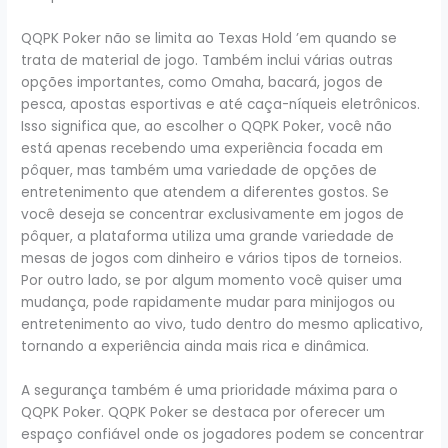
QQPK Poker não se limita ao Texas Hold ’em quando se
trata de material de jogo. Também inclui várias outras
opções importantes, como Omaha, bacará, jogos de
pesca, apostas esportivas e até caça-níqueis eletrônicos.
Isso significa que, ao escolher o QQPK Poker, você não
está apenas recebendo uma experiência focada em
pôquer, mas também uma variedade de opções de
entretenimento que atendem a diferentes gostos. Se
você deseja se concentrar exclusivamente em jogos de
pôquer, a plataforma utiliza uma grande variedade de
mesas de jogos com dinheiro e vários tipos de torneios.
Por outro lado, se por algum momento você quiser uma
mudança, pode rapidamente mudar para minijogos ou
entretenimento ao vivo, tudo dentro do mesmo aplicativo,
tornando a experiência ainda mais rica e dinâmica.
A segurança também é uma prioridade máxima para o
QQPK Poker. QQPK Poker se destaca por oferecer um
espaço confiável onde os jogadores podem se concentrar