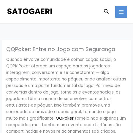
Skip
to
Search
content
QQPoker: Entre no Jogo com Segurança
Quando envolve comunidade e comunicação social, o
QQPK Poker oferece um espaço para os jogadores
interagirem, conversarem e se conectarem — algo
especialmente importante no pôquer, onde analisar outras
pessoas é uma parte fundamental do jogo. Por meio de
conversas dentro do jogo, torneios e eventos sociais, os
jogadores têm a chance de se envolver com outros
entusiastas de pôquer. Isso também promove uma
sociedade de amizade e apoio geral, tornando o jogo
muito mais gratificante.
QQPoker
torneio não é apenas um
competidor, mas também um evento onde histórias são
compartilhadas e novos relacionamentos são criados.