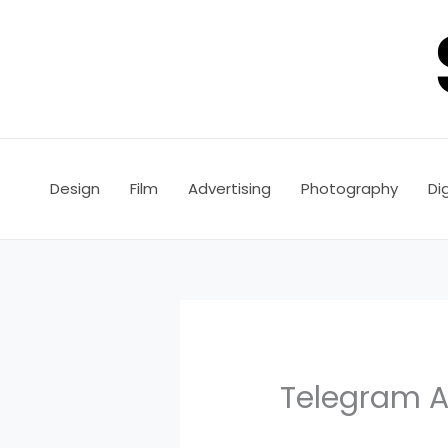
Skip
to
content
Design
Film
Advertising
Photography
Dig
Telegra