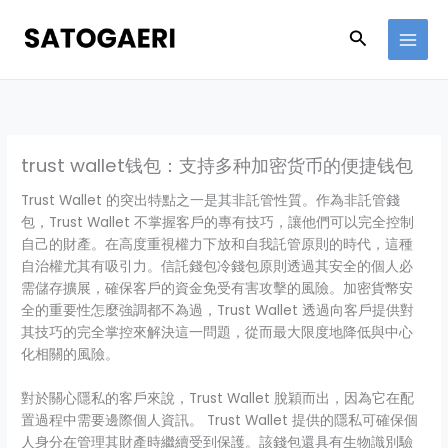
Skip
to
Search
content
trust wallet钱包：支持多种加密货币的便捷钱包
Trust Wallet 的突出特點之一是其非託管性質。作為非託管錢
包，Trust Wallet 不掌握客戶的專有技巧，讓他們可以完全控制
自己的財產。在高度重視權力下放和自我託管原則的時代，這種
自治權尤其有吸引力。信託錢包冷錢包原則透過其安全的個人必
需儲存擴展，確保客戶的資金免受有害攻擊的風險。加密貨幣安
全的重要性怎麼強調都不為過，Trust Wallet 透過向客戶提供對
其技巧的完全掌控來解決這一問題，從而最大限度地降低與中心
化相關的風險。
對於關心隱私的客戶來說，Trust Wallet 脫穎而出，因為它在配
置過程中需要邊際個人資訊。 Trust Wallet 提供的隱私可確保個
人身分在管理其財產時繼續受到保護。該錢包還具有生物識別驗