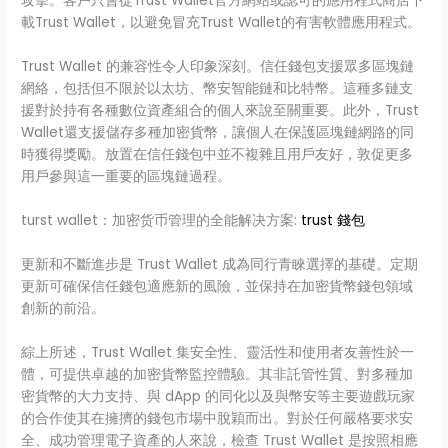
攻擊。客戶只會從Trust Wallet官方網站或認可的應用程式商店下
載Trust Wallet，以避免冒充Trust Wallet的有害軟體應用程式。
Trust Wallet 的兼容性令人印象深刻。信任錢包支援眾多區塊鏈
網絡，包括但不限於以太坊、幣安智能鏈和比特幣。這種多鏈支
援對於持有各種數位資產組合的個人來說至關重要。此外，Trust
Wallet還支援儲存多種加密貨幣，讓個人在保護區塊鏈網路的同
時獲得獎勵。放置在信任錢包中並不複雜且用戶友好，敦促更多
用戶參與這一重要的區塊鏈過程。
turst wallet：加密货币管理的全能解决方案:
trust 錢包
更新和不斷進步是 Trust Wallet 成為同行青睞選擇的基礎。定期
更新可確保信任錢包適應新的風險，並保持在加密貨幣錢包領域
創新的前沿。
綜上所述，Trust Wallet 集安全性、靈活性和使用者友善性於一
體，可提供卓越的加密貨幣監控體驗。其非託管性質、對多種加
密貨幣的大力支持、與 dApp 的同化以及與幣安等主要遊戲玩家
的合作使其在擁擠的錢包市場中脫穎而出。對於任何嚴格要求安
全、成功管理電子資產的人來說，檢查 Trust Wallet 是按照相應