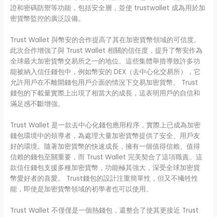
證和密碼防禦等功能，包括安全層，並使 trustwallet 成為用於加
密貨幣監控的廣泛設備。
Trust Wallet 與幣安的合作提高了其在加密貨幣領域的可信度。
此次合作增強了與 Trust Wallet 相關的信任度，提升了幣安作為
全球最大加密貨幣交易所之一的地位。這些集體舉措導致許多功
能被納入信任錢包中，例如幣安的 DEX（去中心化交易所），它
允許用戶在不離開錢包用戶介面的情況下交易加密貨幣。 Trust
錢包的下載量實際上出現了相當大的成長，這表明用戶的自信和
滿足感不斷增強。
Trust Wallet 是一款去中心化錢包應用程序，實際上已成為加密
錢包環境中的領導者，為處理大量加密貨幣提供了安全、用戶友
好的環境。隨著加密貨幣的快速成長，擁有一個值得信賴、值得
信賴的錢包至關重要，而 Trust Wallet 完美契合了這項職責。這
款信任錢包支援多種加密貨幣，功能極其強大，深受全球加密貨
幣愛好者的喜愛。 Trust錢包的設計注重簡單性，但又不犧牲性
能，即使是加密貨幣領域的初學者也可以使用。
Trust Wallet 不僅僅是一個熱錢包，還整合了使其更接近 Trust