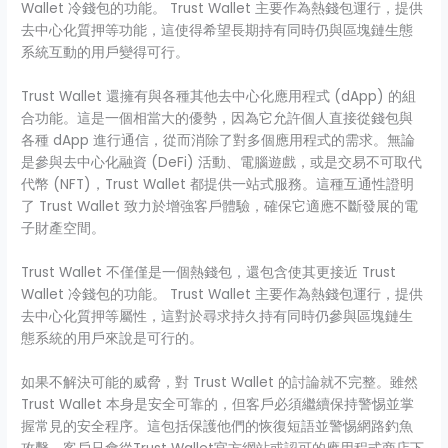
Wallet 冷錢包的功能。 Trust Wallet 主要作為熱錢包運行，提供
去中心化質押等功能，這使得希望長期持有同時仍與區塊鏈生態
系統互動的用戶變得可行。
Trust Wallet 還擁有與各種其他去中心化應用程式 (dApp) 的組
合功能。這是一個相當大的優勢，因為它允許個人直接從錢包與
各種 dApp 進行通信，從而消除了對多個應用程式的需求。無論
是參與去中心化融資 (DeFi) 活動、電腦遊戲，或是交易不可取代
代幣 (NFT)，Trust Wallet 都提供一站式服務。這種互通性證明
了 Trust Wallet 致力於增強客戶體驗，確保它適應不斷發展的電
子財產空間。
Trust Wallet 不僅僅是一個熱錢包，還包含使其更接近 Trust
Wallet 冷錢包的功能。 Trust Wallet 主要作為熱錢包運行，提供
去中心化質押等屬性，這對於尋求持久持有同時仍參與區塊鏈生
態系統的用戶來說是可行的。
如果不解決可能的威脅，對 Trust Wallet 的討論就不完整。雖然
Trust Wallet 本身是安全可靠的，但客戶必須繼續保持警惕並掌
握常見的安全程序。這包括保護他們的恢復短語並警惕網路釣魚