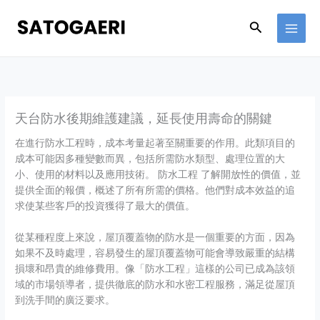
Skip
to
Search
content
天台防水後期維護建議，延長使用壽命的關鍵
在進行防水工程時，成本考量起著至關重要的作用。此類項目的
成本可能因多種變數而異，包括所需防水類型、處理位置的大
小、使用的材料以及應用技術。 防水工程 了解開放性的價值，並
提供全面的報價，概述了所有所需的價格。他們對成本效益的追
求使某些客戶的投資獲得了最大的價值。
從某種程度上來說，屋頂覆蓋物的防水是一個重要的方面，因為
如果不及時處理，容易發生的屋頂覆蓋物可能會導致嚴重的結構
損壞和昂貴的維修費用。像「防水工程」這樣的公司已成為該領
域的市場領導者，提供徹底的防水和水密工程服務，滿足從屋頂
到洗手間的廣泛要求。