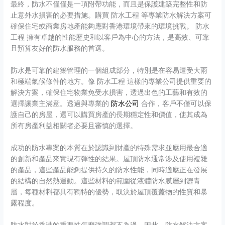
最終，防水不僅僅是一項附帶功能，而且是保護建築完整性和防
止意外水損害的必要措施。購買 防水工程 等專業防水解決方案可
確保住宅或商業房地產能夠應對香港環境帶來的環境挑戰。 防水
工程 擁有卓越的性能歷史和以客戶為中心的方法，是高效、可靠
且預算友好的防水服務的首選。
防水是可靠的建築管理的一個組成部分，特別是在容易遭受大雨
和極端氣候條件的地方。像 防水工程 這樣的專業公司提供重要的
解決方案，確保住宅物業免受水損害，透過出色的工藝和有效的
選擇讓業主滿意。透過與專業的
防水公司
合作，客戶不僅可以保
護自己的房屋，還可以購買房產的長期穩定性和價值，使其成為
所有房產利益相關者必要且審慎的選擇。
成功的防水專案的本質在於認識到財產的特殊需求並應用最合適
的創新和產品來實現有彈性的結果。屋頂防水通常涉及使用複雜
的產品，這些產品能夠提供持久的防水性能，同時適應正在發展
的結構的自然熱運動。這些材料的範圍從液體防水膜層到瀝青
層，每種材料都具有獨特的優勢，取決於屋頂覆蓋物的性質和暴
露程度。