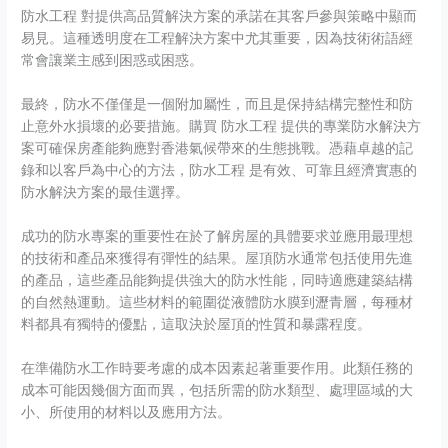
防水工程 對提供高品質解決方案的承諾在其客戶參與策略中顯而
易見。這種透明度在工程解決方案中尤其重要，因為技術術語經
常會讓業主感到困惑或困惑。
最終，防水不僅僅是一個附加屬性，而且是保持結構完整性和防
止意外水損壞的必要措施。購買 防水工程 提供的專業防水解決方
案可確保房產能夠應對香港氣候帶來的生態挑戰。憑藉卓越的記
錄和以客戶為中心的方法，防水工程 是有效、可靠且經濟實惠的
防水解決方案的最佳選擇。
成功的防水專案的重要性在於了解房屋的具體要求並應用最理想
的技術和產品來獲得有彈性的結果。屋頂防水通常包括使用先進
的產品，這些產品能夠提供強大的防水性能，同時適應建築結構
的自然熱運動。這些材料的範圍從液體防水膜到瀝青層，每種材
料都具有獨特的優點，這取決於屋頂的性質和暴露程度。
在準備防水工作時要考慮的成本因素起著重要作用。此類任務的
成本可能因幾個方面而異，包括所需的防水類型、處理區域的大
小、所使用的材料以及應用方法。