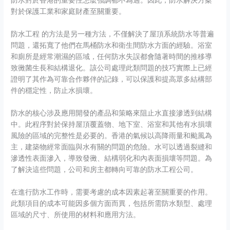
防水對於香港的重要性怎麼強調都不為過。因此，防水解決方案
對於保護工業和家庭財產至關重要。
防水工程 的方法是另一種方法，不僅解決了屋頂系統防水等普遍
問題，還拓寬了他們在馬桶防水和衛生間防水方面的經驗。浴室
和廁所是經常潮濕的區域，任何防水失誤都會隨著時間的推移導
致黴菌生長和結構退化。該公司處理此類問題的技巧實際上已經
證明了其作為可靠合作夥伴的記錄，可以保護和提高眾多結構部
件的穩定性，防止水損壞。
防水的核心涉及應用開發的產品和策略來阻止水直接滲透到結構
中。此程序對於保持屋頂覆蓋物、地下室、浴室和其他有水損壞
風險的區域的完整性是必要的。香港的氣候以高降雨量和颱風為
主，建築物經常面臨與水有關的問題的危險。水可以透過裂縫和
滲透性表面滲入，導致發黴、結構弱化和內表面損壞等問題。為
了解決這些問題，公司和房主都轉向可靠的防水工程公司。
在進行防水工作時，需要考慮的成本因素起著至關重要的作用。
此類項目的成本可能因多個方面而異，包括所需防水類型、處理
區域的尺寸、所使用的材料和應用方法。