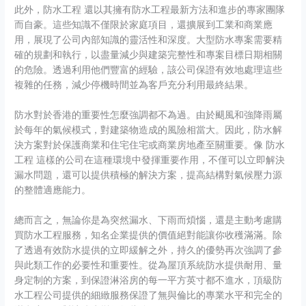
此外，防水工程 還以其擁有防水工程最新方法和進步的專家團隊
而自豪。這些知識不僅限於家庭項目，還擴展到工業和商業應
用，展現了公司內部知識的靈活性和深度。大型防水專案需要精
確的規劃和執行，以盡量減少與建築完整性和專案目標日期相關
的危險。透過利用他們豐富的經驗，該公司保證有效地處理這些
複雜的任務，減少停機時間並為客戶充分利用最終結果。
防水對於香港的重要性怎麼強調都不為過。由於颶風和強降雨屬
於每年的氣候模式，對建築物造成的風險相當大。因此，防水解
決方案對於保護商業和住宅住宅或商業房地產至關重要。像 防水
工程 這樣的公司在這種環境中發揮重要作用，不僅可以立即解決
漏水問題，還可以提供積極的解決方案，提高結構對氣候壓力源
的整體適應能力。
總而言之，無論你是為突然漏水、下雨而煩惱，還是主動考慮購
買防水工程服務，知名企業提供的價值絕對能讓你收穫滿滿。除
了透過有效防水提供的立即緩解之外，持久的優勢再次強調了參
與此類工作的必要性和重要性。從為屋頂系統防水提供耐用、量
身定制的方案，到保證淋浴房的每一平方英寸都不進水，頂級防
水工程公司提供的細緻服務保證了無與倫比的專業水平和完全的