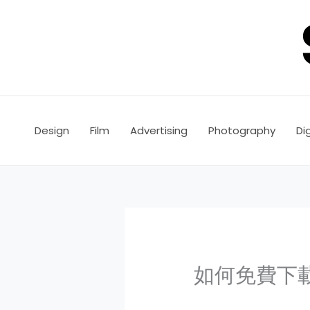
Skip
to
content
Design
Film
Advertising
Photography
Dig
如何免費下