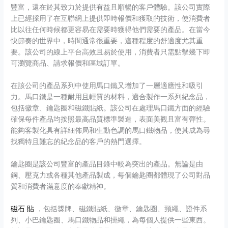
豐富，還在於其致力於提供有益且順暢的客戶體驗。該公司實際
上已經採用了在互聯網上提供即時報價和獲取的技術，使消費者
比以往任何時候都更容易在需要時獲得他們需要的產品。在當今
快節奏的世界中，時間通常很重要，這種程度的舒適度尤其重
要。該公司的線上平台高效且易於使用，消費者只需點擊幾下即
可瀏覽商品、請求報價和區域訂單。
在該公司的產品系列中使用馬口鐵又增加了一層適應性和吸引
力。馬口鐵是一種耐用且輕質的材料，適合製作一系列紀念品，
包括徽章、鑰匙圈和磁鐵貼紙。該公司在處理馬口鐵方面的經驗
確保每件產品均按照最高品質標準製造，表面美觀且富有彈性。
能夠客製化具有詳細佈局和生動色調的馬口鐵物品，使其成為尋
找獨特且難忘的紀念品的客戶的熱門選擇。
鑰匙圈是該公司豐富的產品目錄中較為突出的產品。無論是由
鋼、壓克力或各種其他產品製成，每個鑰匙圈都體現了公司對品
質和消費者滿意度的奉獻精神。
磁石 貼
，包括獎牌、磁鐵貼紙、徽章、鑰匙圈、頸繩、證件系
列、小巴鑰匙圈、馬口鐵物品和掛繩，為每個人提供一些東西。