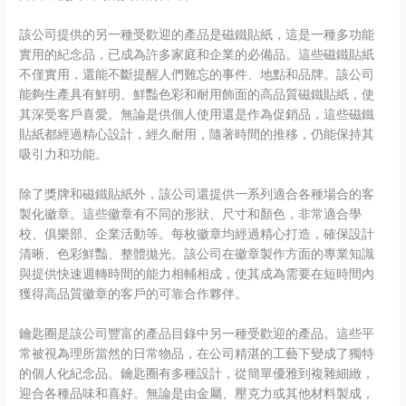
該公司提供的另一種受歡迎的產品是磁鐵貼紙，這是一種多功能
實用的紀念品，已成為許多家庭和企業的必備品。這些磁鐵貼紙
不僅實用，還能不斷提醒人們難忘的事件、地點和品牌。該公司
能夠生產具有鮮明、鮮豔色彩和耐用飾面的高品質磁鐵貼紙，使
其深受客戶喜愛。無論是供個人使用還是作為促銷品，這些磁鐵
貼紙都經過精心設計，經久耐用，隨著時間的推移，仍能保持其
吸引力和功能。
除了獎牌和磁鐵貼紙外，該公司還提供一系列適合各種場合的客
製化徽章。這些徽章有不同的形狀、尺寸和顏色，非常適合學
校、俱樂部、企業活動等。每枚徽章均經過精心打造，確保設計
清晰、色彩鮮豔、整體拋光。該公司在徽章製作方面的專業知識
與提供快速週轉時間的能力相輔相成，使其成為需要在短時間內
獲得高品質徽章的客戶的可靠合作夥伴。
鑰匙圈是該公司豐富的產品目錄中另一種受歡迎的產品。這些平
常被視為理所當然的日常物品，在公司精湛的工藝下變成了獨特
的個人化紀念品。鑰匙圈有多種設計，從簡單優雅到複雜細緻，
迎合各種品味和喜好。無論是由金屬、壓克力或其他材料製成，