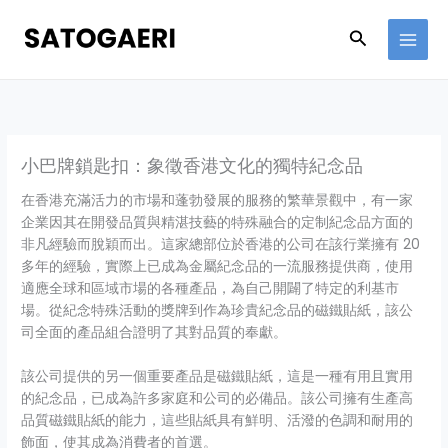
Skip
to
Search
content
小巴牌鎖匙扣：象徵香港文化的獨特紀念品
在香港充滿活力的市場和蓬勃發展的服務的繁華景觀中，有一家
企業因其在開發品質與精湛技藝的特殊融合的定制紀念品方面的
非凡經驗而脫穎而出。這家總部位於香港的公司在該行業擁有 20
多年的經驗，實際上已成為金屬紀念品的一流服務提供商，使用
適應全球和區域市場的各種產品，為自己開闢了特定的利基市
場。從紀念特殊活動的獎牌到作為珍貴紀念品的磁鐵貼紙，該公
司全面的產品組合證明了其對品質的奉獻。
該公司提供的另一個重要產品是磁鐵貼紙，這是一種有用且實用
的紀念品，已成為許多家庭和公司的必備品。該公司擁有生產高
品質磁鐵貼紙的能力，這些貼紙具有鮮明、活潑的色調和耐用的
飾面，使其成為消費者的首選。