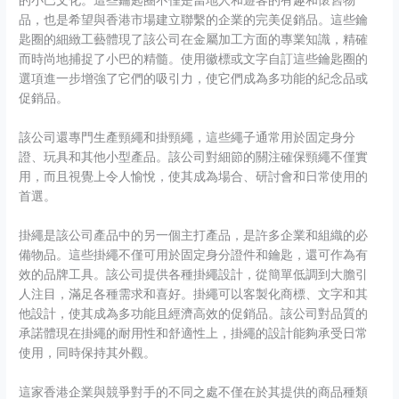
的小巴文化。這些鑰匙圈不僅是當地人和遊客的有趣和懷舊物
品，也是希望與香港市場建立聯繫的企業的完美促銷品。這些鑰
匙圈的細緻工藝體現了該公司在金屬加工方面的專業知識，精確
而時尚地捕捉了小巴的精髓。使用徽標或文字自訂這些鑰匙圈的
選項進一步增強了它們的吸引力，使它們成為多功能的紀念品或
促銷品。
該公司還專門生產頸繩和掛頸繩，這些繩子通常用於固定身分
證、玩具和其他小型產品。該公司對細節的關注確保頸繩不僅實
用，而且視覺上令人愉悅，使其成為場合、研討會和日常使用的
首選。
掛繩是該公司產品中的另一個主打產品，是許多企業和組織的必
備物品。這些掛繩不僅可用於固定身分證件和鑰匙，還可作為有
效的品牌工具。該公司提供各種掛繩設計，從簡單低調到大膽引
人注目，滿足各種需求和喜好。掛繩可以客製化商標、文字和其
他設計，使其成為多功能且經濟高效的促銷品。該公司對品質的
承諾體現在掛繩的耐用性和舒適性上，掛繩的設計能夠承受日常
使用，同時保持其外觀。
這家香港企業與競爭對手的不同之處不僅在於其提供的商品種類