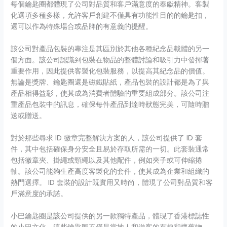
每個鑰匙圈都體現了公司對品質和客戶滿意度的奉獻精神。客製
化選項多種多樣，允許客戶創建不僅具有功能性目的的鑰匙扣，
還可以作為特殊場合或品牌的有意義的提醒。
該公司對產品包裝的專注是其區別於其他各種紀念品載體的另一
個方面。該公司認識到包裝在物品的整體討論和吸引力中發揮著
重要作用，因此提供客製化包裝服務，以提高其紀念品的價值。
無論是獎牌、鑰匙圈還是磁鐵貼紙，產品包裝的設計都是為了與
產品相得益彰，使其成為消費者體驗的重要組成部分。該公司注
重產品包裝中的訊息，確保每件產品到達時狀態完美，可隨時贈
送或贈送。
對於那些尋求 ID 徽章完整解決方案的人，該公司提供了 ID 套
件，其中包括確保身分安全且易於存取所需的一切。此套裝通常
包括徽章夾、掛繩或頸繩以及其他配件，例如夾子或可伸縮捲
軸。該公司能夠生產高度客製化的套件，使其成為企業和組織的
熱門選擇。 ID 套裝的設計既實用又時尚，體現了公司對品質和客
戶滿意度的承諾。
小巴鑰匙圈是該公司提供的另一款獨特產品，體現了香港標誌性