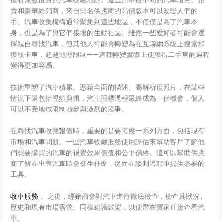
擁有無數優質的汽車收藏地點。這些州舉辦不同的汽車項目、拍
賣和豪華經銷商，來自知名供應商的高價版本可以改變人們的
手。汽車收集機構通常聚集到這些地區，不僅僅是為了汽車本
身，也是為了與它們接壤的生動社區。雖然一些愛好者可能會選
擇親自尋找汽車，但其他人可能會轉變為在互聯網系統上搜索和
獲取卡車，超越地理限制——這種轉變實際上使獲得二手車的過程
變得更加容易。
技術重塑了汽車積累。憑藉全面的描述、高解析度照片，在某些
情況下還包括視頻剪輯，汽車競標過程最終成為一個機會，個人
可以不受地域限制地參與激烈的競爭。
在尋找汽車收藏報價時，重要的是要考慮一系列方面，包括現有
市場和汽車問題。一些汽車收藏服務使用評估來幫助客戶了解他
們想要購買的汽車的視覺效果價值和公平價格。這可以幫助供應
商了解在出售汽車時會發生什麼，從而在談判過程中提供必要的
工具。
收車服務
。之後，經銷商會對汽車進行徹底檢查，檢查其狀況、
歷史和現有市場需求。同樣建議試駕，以便潛在買家直接查看汽
車。