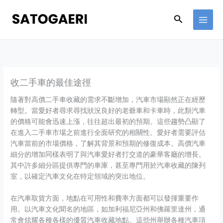
Skip
to
Search
content
收二手車的最佳途徑
隨著對高價二手車收藏的需求不斷增加，汽車市場顯然正在經歷
轉型。當愛好者尋求尋找狀況良好的老爺車和卡車時，此類汽車
的價格可能會迅速上漲，往往超出最初的預期。這些趨勢凸顯了
在進入二手車市場之前進行全面研究的相關性。愛好者需要評估
汽車當前的市場價格，了解其背景和預期的修復成本。高價汽車
細分的增加同樣表明了與汽車愛好者打交道的豪華客廳的增長。
其中許多細分區提供專門的車庫，甚至專門用於汽車收藏的陳列
室，以確定汽車文化在特定領域的突出地位。
在汽車取貨方面，地點在可用性和費率方面都可以發揮重要作
用。以汽車文化聞名的地區，如加利福尼亞州和佛羅里達州，通
常會炫耀各種各樣的優質汽車收藏地點。這些州舉辦各種汽車項