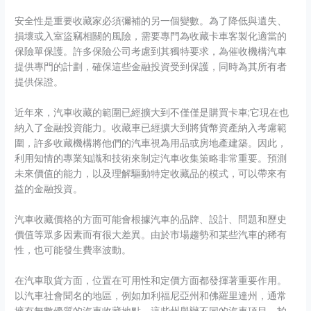
安全性是重要收藏家必須彌補的另一個變數。為了降低與遺失、
損壞或入室盜竊相關的風險，需要專門為收藏卡車客製化適當的
保險單保護。許多保險公司考慮到其獨特要求，為催收機構汽車
提供專門的計劃，確保這些金融投資受到保護，同時為其所有者
提供保證。
近年來，汽車收藏的範圍已經擴大到不僅僅是購買卡車;它現在也
納入了金融投資能力。收藏車已經擴大到將貨幣資產納入考慮範
圍，許多收藏機構將他們的汽車視為用品或房地產建築。因此，
利用知情的專業知識和技術來制定汽車收集策略非常重要。預測
未來價值的能力，以及理解驅動特定收藏品的模式，可以帶來有
益的金融投資。
汽車收藏價格的方面可能會根據汽車的品牌、設計、問題和歷史
價值等眾多因素而有很大差異。由於市場趨勢和某些汽車的稀有
性，也可能發生費率波動。
在汽車取貨方面，位置在可用性和定價方面都發揮著重要作用。
以汽車社會聞名的地區，例如加利福尼亞州和佛羅里達州，通常