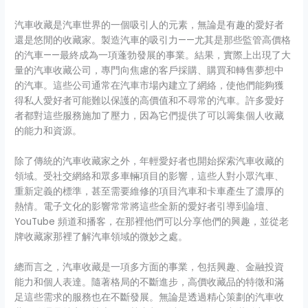
汽車收藏是汽車世界的一個吸引人的元素，無論是有趣的愛好者
還是悠閒的收藏家。製造汽車的吸引力——尤其是那些監管高價格
的汽車——最終成為一項蓬勃發展的事業。結果，實際上出現了大
量的汽車收藏公司，專門向焦慮的客戶採購、購買和轉售夢想中
的汽車。這些公司通常在汽車市場內建立了網絡，使他們能夠獲
得私人愛好者可能難以保護的高價值和不尋常的汽車。許多愛好
者都對這些服務施加了壓力，因為它們提供了可以籌集個人收藏
的能力和資源。
除了傳統的汽車收藏家之外，年輕愛好者也開始探索汽車收藏的
領域。受社交網絡和眾多車輛項目的影響，這些人對小眾汽車、
重新定義的標準，甚至需要維修的項目汽車和卡車產生了濃厚的
熱情。電子文化的影響常常將這些全新的愛好者引導到論壇、
YouTube 頻道和播客，在那裡他們可以分享他們的興趣，並從老
牌收藏家那裡了解汽車領域的微妙之處。
總而言之，汽車收藏是一項多方面的事業，包括興趣、金融投資
能力和個人表達。隨著格局的不斷進步，高價收藏品的特徵和滿
足這些需求的服務也在不斷發展。無論是透過精心策劃的汽車收