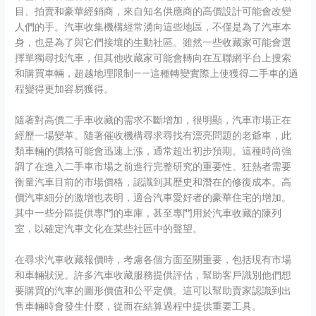
目、拍賣和豪華經銷商，來自知名供應商的高價設計可能會改變
人們的手。汽車收集機構經常湧向這些地區，不僅是為了汽車本
身，也是為了與它們接壤的生動社區。雖然一些收藏家可能會選
擇單獨尋找汽車，但其他收藏家可能會轉向在互聯網平台上搜索
和購買車輛，超越地理限制——這種轉變實際上使獲得二手車的過
程變得更加容易獲得。
隨著對高價二手車收藏的需求不斷增加，很明顯，汽車市場正在
經歷一場變革。隨著催收機構尋求尋找有漂亮問題的老爺車，此
類車輛的價格可能會迅速上漲，通常超出初步預期。這種時尚強
調了在進入二手車市場之前進行完整研究的重要性。狂熱者需要
衡量汽車目前的市場價格，認識到其歷史和潛在的修復成本。高
價汽車細分的激增也表明，適合汽車愛好者的豪華住宅的增加。
其中一些分區提供專門的車庫，甚至專門用於汽車收藏的陳列
室，以確定汽車文化在某些社區中的聲望。
在尋求汽車收藏報價時，考慮各個方面至關重要，包括現有市場
和車輛狀況。許多汽車收藏服務提供評估，幫助客戶識別他們想
要購買的汽車的圖形價值和公平定價。這可以幫助賣家認識到出
售車輛時會發生什麼，從而在結算過程中提供重要工具。