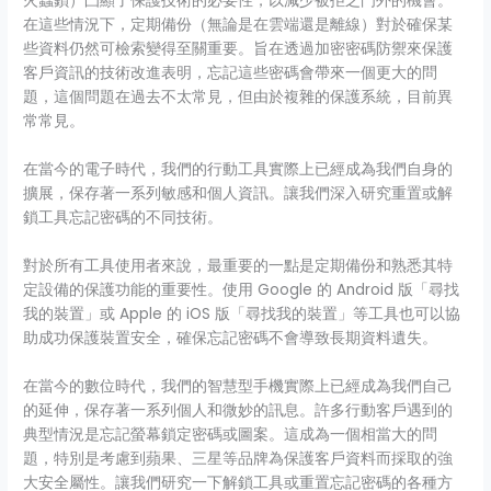
火蟲鎖）凸顯了保護技術的必要性，以減少被拒之門外的機會。
在這些情況下，定期備份（無論是在雲端還是離線）對於確保某
些資料仍然可檢索變得至關重要。旨在透過加密密碼防禦來保護
客戶資訊的技術改進表明，忘記這些密碼會帶來一個更大的問
題，這個問題在過去不太常見，但由於複雜的保護系統，目前異
常常見。
在當今的電子時代，我們的行動工具實際上已經成為我們自身的
擴展，保存著一系列敏感和個人資訊。讓我們深入研究重置或解
鎖工具忘記密碼的不同技術。
對於所有工具使用者來說，最重要的一點是定期備份和熟悉其特
定設備的保護功能的重要性。使用 Google 的 Android 版「尋找
我的裝置」或 Apple 的 iOS 版「尋找我的裝置」等工具也可以協
助成功保護裝置安全，確保忘記密碼不會導致長期資料遺失。
在當今的數位時代，我們的智慧型手機實際上已經成為我們自己
的延伸，保存著一系列個人和微妙的訊息。許多行動客戶遇到的
典型情況是忘記螢幕鎖定密碼或圖案。這成為一個相當大的問
題，特別是考慮到蘋果、三星等品牌為保護客戶資料而採取的強
大安全屬性。讓我們研究一下解鎖工具或重置忘記密碼的各種方