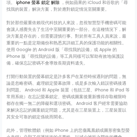
項。
iphone 螢幕 鎖定 解除
，例如蘋果的 iCloud 和谷歌的「尋
找我的裝置」解決方案，對於應對鎖定情況至關重要。
對於那些嚴重依賴現代科技的人來說，忽視智慧型手機密碼可能
會讓人感覺失去了生活中至關重要的一部分。在這種情況下，解
決方案是存在的，但需要謹慎行事。對於所有工具人員來說，最
重要的一點是定期備份和熟悉其詳細工具的保護功能的相關性。
使用 Google 的 Android 版「尋找我的設備」或 Apple 的
iPhone 版「尋找我的設備」等工具同樣可以幫助有效地保護設
備，確保忘記密碼不會導致長期資料遺失。
打開行動裝置的螢幕鎖定是許多客戶在某些時候遇到的問題，無
論是忽略密碼、處理鎖定螢幕故障，或是多次輸入錯誤密碼後遇
到問題。 Android 和 Apple 裝置（包括三星、iPhone 和 iPad 等
常用系統）在忘記螢幕鎖定、密碼或圖案後重新獲得存取權限時
都存在獨一無二的障礙和選項密碼。 Android 客戶經常需要協助
來解決忘記的圖案鎖定問題，尤其是在三星裝置上，三星裝置以
其安全可靠的鎖定係統而聞名。
此外，管理軟體鎖（例如 iPhone 上的悲傷鳳凰鎖或圖形密集型螢