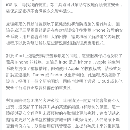
iOS 版「尋找我的裝置」等工具還可以幫助有效地保護裝置安全，
確保忘記密碼不會導致永久資料遺失。
處理鎖定的行動裝置擴展了復健活動和預防措施的複雜局面。無
論是處理三星圖案鎖還是在多次錯誤操作後瀏覽 iPhone 複雜的安
全系統，用戶都會遇到巨大的困難，需要積極了解設備的內建恢
復程序以及為幫助解決這些情況而創建的理想應用程式。
對於 iPad 上忘記密碼或螢幕鎖定的問題，這些服務仔細地反映了
蘋果 iPhone 的服務。無論是 iPad 還是 iPhone，Apple 的生態
系統都提供了補救措施，例如使用 Apple 的恢復模式，該模式允
許裝置連接到 iTunes 或 Finder 以重新開始。此過程成功擦除了
設備，提供了一個全新的開始，同時也說明了透過 iCloud 或其他
安全平台進行正常資料備份的重要性。
對於面臨健忘困境的客戶來說，這種情況一開始可能會顯得令人
沮喪，這突顯了了解其工具的某些解鎖能力和限制的價值。這一
障礙與硬安全程序和未經授權的存取相比更加複雜，這表明越來
越需要更好的密碼監控補救措施來防止此類情況。人們應該不斷
更新備份方法，鼓勵使用密碼管理器，並提前熟悉未來的復原選