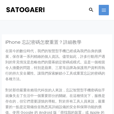
Skip
to
Search
content
iPhone 忘記密碼怎麼重置？詳細教學
在當今的數位時代，我們的智慧型手機已經成為我們自身的擴
展，保存著一系列精緻的個人資訊。儘管如此，許多行動用戶遇
到的常見情況是忽略他們的螢幕鎖定密碼或模式。這是一個相當
令人擔憂的問題，特別是蘋果、三星等品牌為保護用戶資料而執
行的持久安全屬性。讓我們探索解鎖小工具或重置忘記的密碼的
各種方法。
對於那些嚴重依賴現代科技的人來說，忘記智慧型手機密碼似乎
就像失去了生活中一個重要部分的關鍵。在這種情況下，服務是
存在的，但它們需要謹慎的導航。對於所有工具人員來說，最重
要的一點是定期備份並熟悉其詳細設備的安全和保障功能的價
值。使用 Google 的 Android 版「尋找我的裝置」或 Apple 的