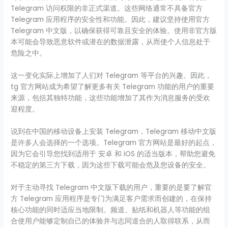
Telegram 访问权限的非正式渠道。这些网络通常不具备官方
Telegram 应用程序的安全性和功能。因此，建议坚持使用官方
Telegram 中文版，以确保获得可靠且安全的体验。使用非官方版
本可能会导致恶意软件或潜在的数据泄露，从而使个人信息处于
危险之中。
这一变化实际上增加了人们对 Telegram 等平台的兴趣。因此，
tg 官方网站成为希望了解更多有关 Telegram 功能的用户的重要
来源，包括其独特功能，这些功能增加了其作为消息服务的受欢
迎程度。
说到在中国的移动设备上安装 Telegram，Telegram 移动中文版
是许多人会选择的一个选项。Telegram 官方网站是最好的起点，
因为它会引导您找到适用于 安卓 和 iOS 的适当版本，帮助您避免
不稳定的第三方下载，因为这些下载可能会危及您设备的安全。
对于主动寻找 Telegram 中文版下载的用户，重要的是要了解官
方 Telegram 应用程序是专门为满足客户需求而创建的，在保持
核心功能的同时适应当地限制。频道、贴纸和机器人等功能的组
合使用户能够定制自己的体验并与志同道合的人取得联系，从而