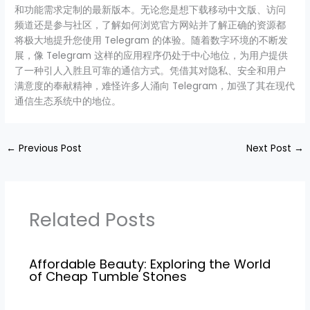
和功能需求定制的最新版本。无论您是想下载移动中文版、访问
频道还是参与社区，了解如何浏览官方网站并了解正确的资源都
将极大地提升您使用 Telegram 的体验。随着数字环境的不断发
展，像 Telegram 这样的应用程序仍处于中心地位，为用户提供
了一种引人入胜且可靠的通信方式。凭借其对隐私、安全和用户
满意度的奉献精神，难怪许多人涌向 Telegram，加强了其在现代
通信生态系统中的地位。
←
Previous Post
Next Post
→
Related Posts
Affordable Beauty: Exploring the World
of Cheap Tumble Stones